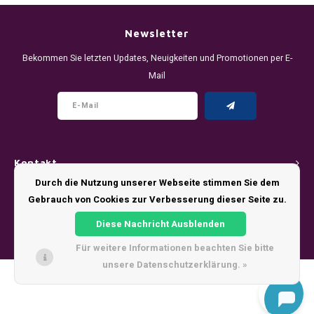
DENSSI
R4VE ENERGY
DENSS
Português
HKD
Newsletter
DOPE
REBEL ENERGY
FIX Z
Bekommen Sie letzten Updates, Neuigkeiten und Promotionen per E-
IDR
Mail
FIX
WAKEY
KLINT
INR
GREATEST
X-BOOSTER
R4VE 
JPY
KELLY WHITE
REBEL
Kontakt
BRL
KLINT
VELO
Durch die Nutzung unserer Webseite stimmen Sie dem
Kundendienst
Gebrauch von Cookies zur Verbesserung dieser Seite zu.
BGN
NICS
WAKE
Diese Nachricht Ausblenden
Mein Konto
HRK
Für weitere Informationen beachten Sie bitte
NOIS
X-BO
unsere Datenschutzerklärung. »
DKK
© Copyright 2026 - Theme by
Shopmonkey
SYX
EEK