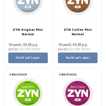
DENSSI
R4VE ENERGY
DENSS
Português
HKD
DOPE
REBEL ENERGY
FIX Z
IDR
FIX
WAKEY
KLINT
ZYN Original Mini
ZYN Coffee Mini
INR
Normal
Normal
GREATEST
X-BOOSTER
R4VE 
10-pack | €3,95
p.p.
10-pack | €3,95
p.p.
JPY
€39,50
€39,50
KELLY WHITE
/ Excl VAT
€32,64
/ Excl VAT
€32,64
REBEL
BRL
Nicht auf Lager
Nicht auf Lager
KLINT
VELO
BGN
NICS
WAKE
3 MG/POUCH
3 MG/POUCH
HRK
NOIS
X-BO
DKK
SYX
EEK