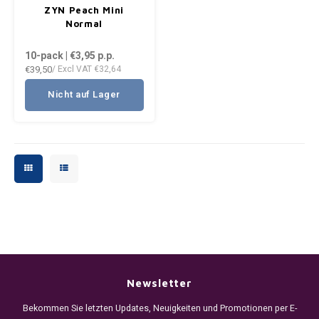
ZYN Peach Mini
PLN
Normal
10-pack | €3,95
p.p.
QAR
€39,50
/ Excl VAT
€32,64
RON
Nicht auf Lager
SGD
SKK
SIT
SEK
AED
Newsletter
Bekommen Sie letzten Updates, Neuigkeiten und Promotionen per E-