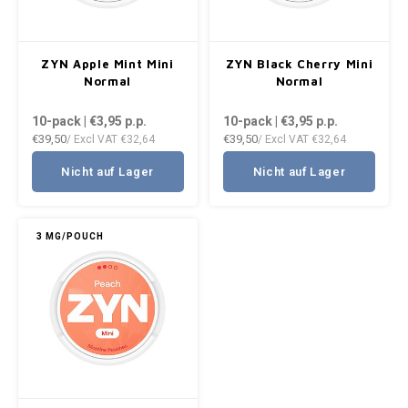
VELO
HUF
XQS
ZYN Apple Mint Mini
ZYN Black Cherry Mini
ISK
Normal
Normal
10-pack | €3,95
p.p.
10-pack | €3,95
p.p.
ILS
€39,50
€39,50
/ Excl VAT
€32,64
/ Excl VAT
€32,64
KRW
Nicht auf Lager
Nicht auf Lager
LVL
3 MG/POUCH
LTL
MAD
NZD
NOK