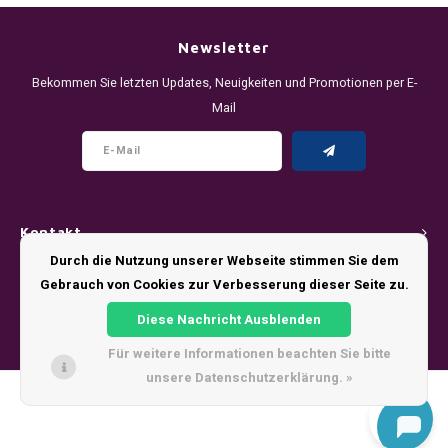
DENSSI
R4VE ENERGY
DENSS
Português
HKD
Newsletter
DOPE
REBEL ENERGY
FIX Z
Bekommen Sie letzten Updates, Neuigkeiten und Promotionen per E-
IDR
Mail
FIX
WAKEY
KLINT
INR
GREATEST
X-BOOSTER
R4VE 
JPY
KELLY WHITE
REBEL
Kontakt
BRL
KLINT
VELO
Durch die Nutzung unserer Webseite stimmen Sie dem
Kundendienst
Gebrauch von Cookies zur Verbesserung dieser Seite zu.
BGN
NICS
WAKE
Diese Nachricht Ausblenden
Mein Konto
HRK
Für weitere Informationen beachten Sie bitte
NOIS
X-BO
unsere Datenschutzerklärung. »
DKK
© Copyright 2026 - Theme by
Shopmonkey
SYX
EEK