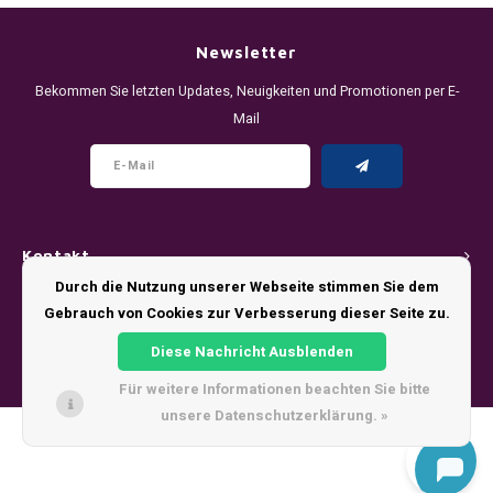
DENSSI
R4VE ENERGY
DENSS
Português
HKD
Newsletter
DOPE
REBEL ENERGY
FIX Z
Bekommen Sie letzten Updates, Neuigkeiten und Promotionen per E-
IDR
Mail
FIX
WAKEY
KLINT
INR
GREATEST
X-BOOSTER
R4VE 
JPY
KELLY WHITE
REBEL
Kontakt
BRL
KLINT
VELO
Durch die Nutzung unserer Webseite stimmen Sie dem
Kundendienst
Gebrauch von Cookies zur Verbesserung dieser Seite zu.
BGN
NICS
WAKE
Diese Nachricht Ausblenden
Mein Konto
HRK
Für weitere Informationen beachten Sie bitte
NOIS
X-BO
unsere Datenschutzerklärung. »
DKK
© Copyright 2026 - Theme by
Shopmonkey
SYX
EEK