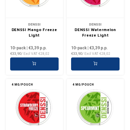
VELO
HUF
XQS
ISK
DENSSI
DENSSI
DENSSI Mango Freeze
DENSSI Watermelon
Light
Freeze Light
ILS
10-pack | €3,39
p.p.
10-pack | €3,39
p.p.
KRW
€33,90
€33,90
/ Excl VAT
€28,02
/ Excl VAT
€28,02
LVL
LTL
4 MG/POUCH
4 MG/POUCH
MAD
NZD
NOK