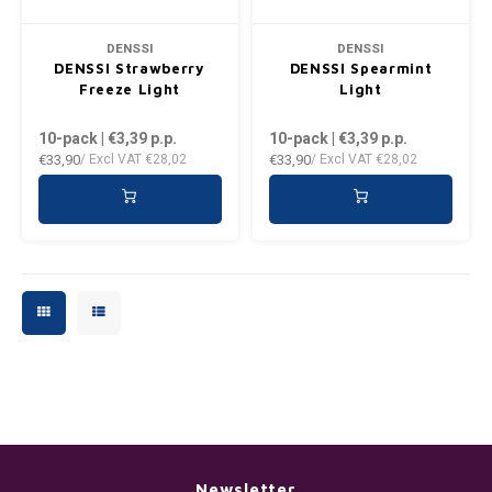
PLN
DENSSI
DENSSI
DENSSI Strawberry
DENSSI Spearmint
QAR
Freeze Light
Light
10-pack | €3,39
p.p.
10-pack | €3,39
p.p.
RON
€33,90
€33,90
/ Excl VAT
€28,02
/ Excl VAT
€28,02
SGD
SKK
SIT
SEK
AED
Newsletter