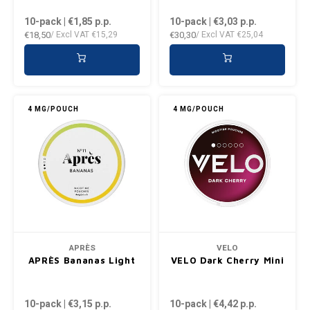
10-pack | €1,85
p.p.
10-pack | €3,03
p.p.
€18,50
€30,30
/ Excl VAT
€15,29
/ Excl VAT
€25,04
4 MG/POUCH
4 MG/POUCH
APRÈS
VELO
APRÈS Bananas Light
VELO Dark Cherry Mini
10-pack | €3,15
p.p.
10-pack | €4,42
p.p.