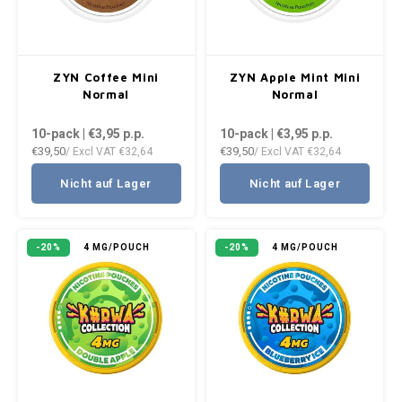
VELO
HUF
XQS
ISK
ZYN Coffee Mini
ZYN Apple Mint Mini
Normal
Normal
ILS
10-pack | €3,95
p.p.
10-pack | €3,95
p.p.
€39,50
€39,50
/ Excl VAT
€32,64
/ Excl VAT
€32,64
KRW
Nicht auf Lager
Nicht auf Lager
LVL
-20%
4 MG/POUCH
-20%
4 MG/POUCH
LTL
MAD
NZD
NOK