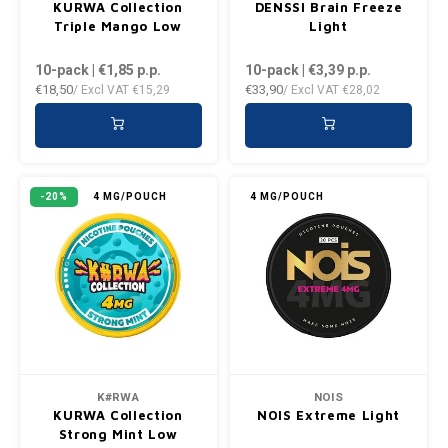
KURWA Collection
DENSSI Brain Freeze
Triple Mango Low
Light
10-pack | €1,85
p.p.
10-pack | €3,39
p.p.
€18,50
€33,90
/ Excl VAT
€15,29
/ Excl VAT
€28,02
-20%
4 MG/POUCH
4 MG/POUCH
K#RWA
NOIS
KURWA Collection
NOIS Extreme Light
Strong Mint Low