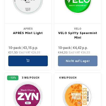
APRÈS
VELO
APRÈS Mint Light
VELO Spiffy Spearmint
Mini
10-pack | €3,15
p.p.
10-pack | €4,42
p.p.
€31,50
€44,20
/ Excl VAT
€26,03
/ Excl VAT
€36,53
Nicht auf Lager
-13%
3 MG/POUCH
4 MG/POUCH