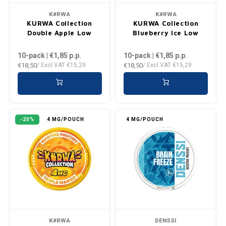
PLN
K#RWA
K#RWA
KURWA Collection
KURWA Collection
Double Apple Low
Blueberry Ice Low
QAR
10-pack | €1,85
p.p.
10-pack | €1,85
p.p.
RON
€18,50
€18,50
/ Excl VAT
€15,29
/ Excl VAT
€15,29
SGD
SKK
-20%
4 MG/POUCH
4 MG/POUCH
SIT
SEK
AED
K#RWA
DENSSI