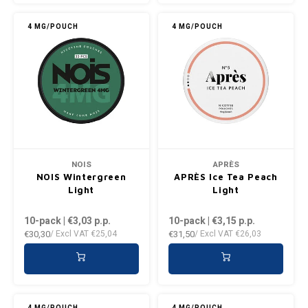
4 MG/POUCH
4 MG/POUCH
NOIS
APRÈS
NOIS Wintergreen
APRÈS Ice Tea Peach
Light
Light
10-pack | €3,03
p.p.
10-pack | €3,15
p.p.
€30,30
€31,50
/ Excl VAT
€25,04
/ Excl VAT
€26,03
4 MG/POUCH
4 MG/POUCH