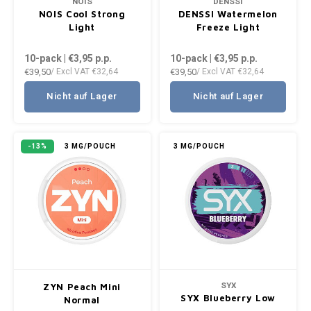
NOIS
DENSSI
NOIS Cool Strong
DENSSI Watermelon
Light
Freeze Light
10-pack | €3,95
p.p.
10-pack | €3,95
p.p.
€39,50
€39,50
/ Excl VAT
€32,64
/ Excl VAT
€32,64
Nicht auf Lager
Nicht auf Lager
-13%
3 MG/POUCH
3 MG/POUCH
SYX
ZYN Peach Mini
SYX Blueberry Low
Normal