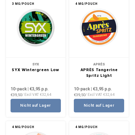
3 MG/POUCH
4 MG/POUCH
SYX
APRÈS
SYX Wintergreen Low
APRÈS Tangerine
Spritz Light
10-pack | €3,95
p.p.
10-pack | €3,95
p.p.
€39,50
€39,50
/ Excl VAT
€32,64
/ Excl VAT
€32,64
Nicht auf Lager
Nicht auf Lager
4 MG/POUCH
4 MG/POUCH