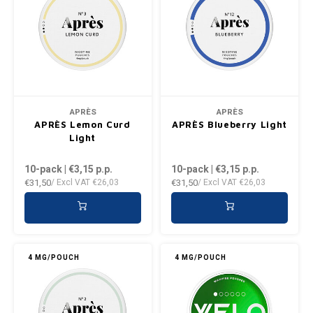
APRÈS
APRÈS
APRÈS Lemon Curd
APRÈS Blueberry Light
Light
10-pack | €3,15
p.p.
10-pack | €3,15
p.p.
€31,50
€31,50
/ Excl VAT
€26,03
/ Excl VAT
€26,03
4 MG/POUCH
4 MG/POUCH