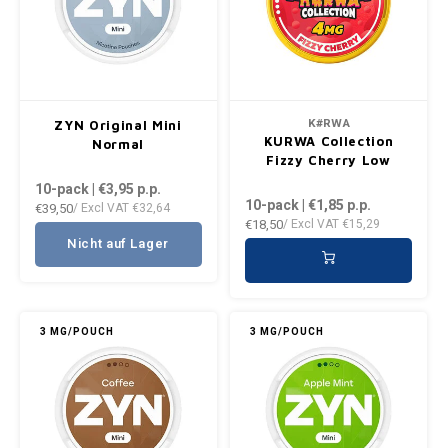
DENSSI
R4VE ENERGY
DENSS
Português
HKD
DOPE
REBEL ENERGY
FIX Z
IDR
FIX
WAKEY
KLINT
K#RWA
ZYN Original Mini
INR
KURWA Collection
Normal
GREATEST
X-BOOSTER
R4VE 
Fizzy Cherry Low
10-pack | €3,95
p.p.
JPY
10-pack | €1,85
p.p.
€39,50
KELLY WHITE
/ Excl VAT
€32,64
REBEL
€18,50
/ Excl VAT
€15,29
BRL
Nicht auf Lager
KLINT
VELO
BGN
NICS
WAKE
3 MG/POUCH
3 MG/POUCH
HRK
NOIS
X-BO
DKK
SYX
EEK