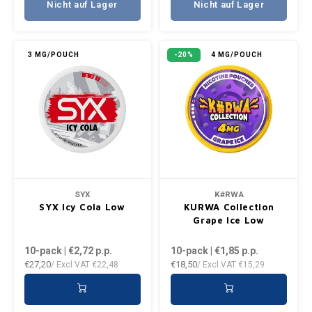
Nicht auf Lager
Nicht auf Lager
3 MG/POUCH
-20%
4 MG/POUCH
SYX
K#RWA
SYX Icy Cola Low
KURWA Collection
Grape Ice Low
10-pack | €2,72
p.p.
10-pack | €1,85
p.p.
€27,20
€18,50
/ Excl VAT
€22,48
/ Excl VAT
€15,29