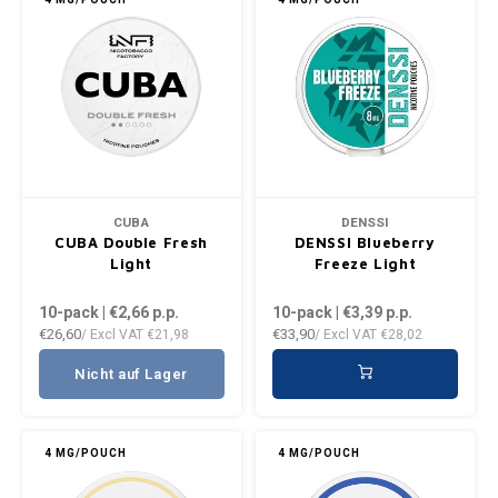
CUBA
DENSSI
CUBA Double Fresh
DENSSI Blueberry
Light
Freeze Light
10-pack | €2,66
p.p.
10-pack | €3,39
p.p.
€26,60
€33,90
/ Excl VAT
€21,98
/ Excl VAT
€28,02
Nicht auf Lager
4 MG/POUCH
4 MG/POUCH