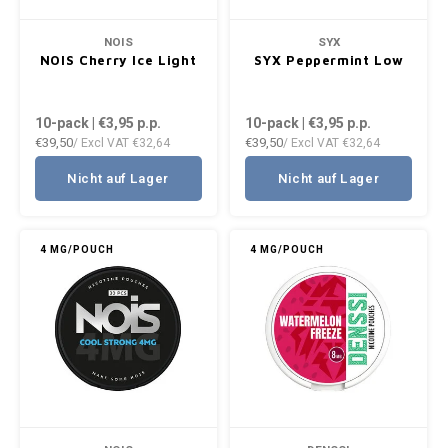
NOIS
SYX
NOIS Cherry Ice Light
SYX Peppermint Low
10-pack | €3,95
p.p.
10-pack | €3,95
p.p.
€39,50
€39,50
/ Excl VAT
€32,64
/ Excl VAT
€32,64
Nicht auf Lager
Nicht auf Lager
4 MG/POUCH
4 MG/POUCH