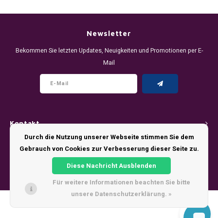
DENSSI
R4VE ENERGY
DENSS
Português
HKD
DOPE
REBEL ENERGY
FIX Z
Newsletter
IDR
Bekommen Sie letzten Updates, Neuigkeiten und Promotionen per E-
FIX
WAKEY
KLINT
Mail
INR
GREATEST
X-BOOSTER
R4VE 
JPY
KELLY WHITE
REBEL
BRL
Kontakt
KLINT
VELO
Durch die Nutzung unserer Webseite stimmen Sie dem
BGN
Kundendienst
Gebrauch von Cookies zur Verbesserung dieser Seite zu.
NICS
WAKE
HRK
Diese Nachricht Ausblenden
Mein Konto
NOIS
X-BO
Für weitere Informationen beachten Sie bitte
DKK
unsere Datenschutzerklärung. »
SYX
© Copyright 2026 - Theme by
Shopmonkey
EEK