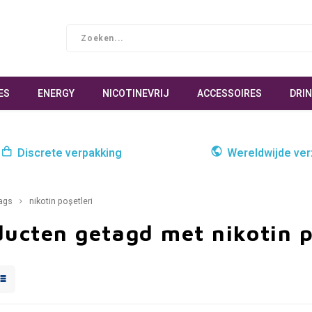
ES
ENERGY
NICOTINEVRIJ
ACCESSOIRES
DRI
Discrete verpakking
Wereldwijde ve
ags
nikotin poşetleri
ucten getagd met nikotin p