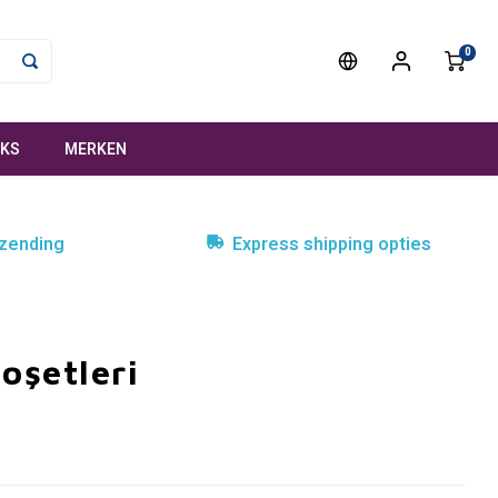
0
NKS
MERKEN
rzending
Express shipping opties
oşetleri