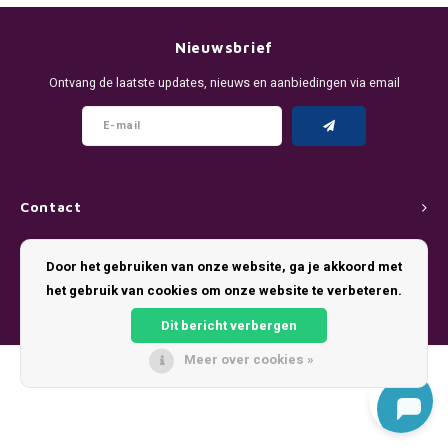
DENSSI
DENSS
R4VE ENERGY
Português
HKD
Nieuwsbrief
DOPE
FIX Z
Ontvang de laatste updates, nieuws en aanbiedingen via email
REBEL ENERGY
IDR
FIX
KLINT
WAKEY
INR
GREATEST
R4VE 
X-BOOSTER
JPY
KELLY WHITE
REBEL
Contact
BRL
Klantenservice
KLINT
VELO
Door het gebruiken van onze website, ga je akkoord met
BGN
het gebruik van cookies om onze website te verbeteren.
Mijn account
NICS
WAKE
Dit bericht verbergen
HRK
NOIS
X-BO
Meer over cookies »
© Copyright 2026 Pouch King - Theme by
Shopmonkey
DKK
SYX
EEK