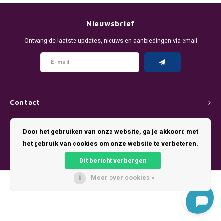
DENSSI
R4VE ENERGY
DENSS
Português
HKD
Nieuwsbrief
DOPE
REBEL ENERGY
FIX Z
Ontvang de laatste updates, nieuws en aanbiedingen via email
IDR
FIX
WAKEY
KLINT
INR
GREATEST
X-BOOSTER
R4VE 
JPY
KELLY WHITE
REBEL
Contact
BRL
Klantenservice
KLINT
VELO
Door het gebruiken van onze website, ga je akkoord met
BGN
het gebruik van cookies om onze website te verbeteren.
Mijn account
NICS
WAKE
Dit bericht verbergen
HRK
NOIS
X-BO
Meer over cookies »
© Copyright 2026 Pouch King - Theme by
Shopmonkey
DKK
SYX
EEK