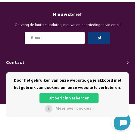
DENSSI
R4VE ENERGY
DENSS
Português
HKD
Nieuwsbrief
DOPE
REBEL ENERGY
FIX Z
Ontvang de laatste updates, nieuws en aanbiedingen via email
IDR
FIX
WAKEY
KLINT
INR
GREATEST
X-BOOSTER
R4VE 
JPY
KELLY WHITE
REBEL
Contact
BRL
Klantenservice
KLINT
VELO
Door het gebruiken van onze website, ga je akkoord met
BGN
het gebruik van cookies om onze website te verbeteren.
Mijn account
NICS
WAKE
Dit bericht verbergen
HRK
NOIS
X-BO
Meer over cookies »
© Copyright 2026 Pouch King - Theme by
Shopmonkey
DKK
SYX
EEK