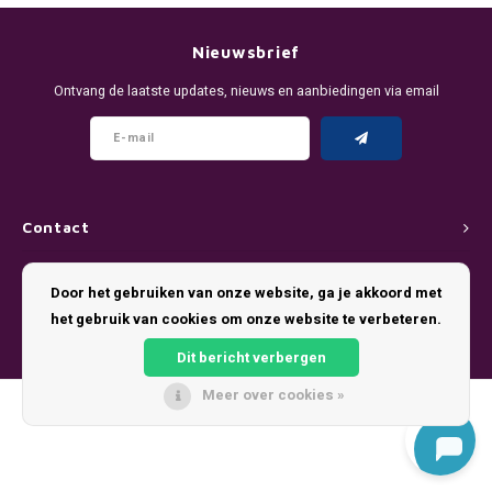
DENSSI
R4VE ENERGY
DENSS
Português
HKD
Nieuwsbrief
DOPE
REBEL ENERGY
FIX Z
Ontvang de laatste updates, nieuws en aanbiedingen via email
IDR
FIX
WAKEY
KLINT
INR
GREATEST
X-BOOSTER
R4VE 
JPY
KELLY WHITE
REBEL
Contact
BRL
Klantenservice
KLINT
VELO
Door het gebruiken van onze website, ga je akkoord met
BGN
het gebruik van cookies om onze website te verbeteren.
Mijn account
NICS
WAKE
Dit bericht verbergen
HRK
NOIS
X-BO
Meer over cookies »
© Copyright 2026 Pouch King - Theme by
Shopmonkey
DKK
SYX
EEK