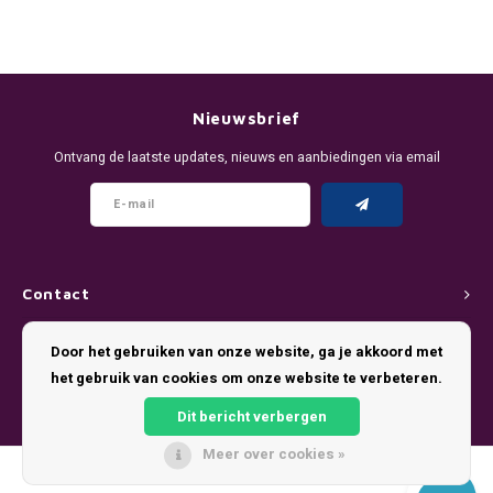
DENSSI
R4VE ENERGY
DENSS
Português
HKD
DOPE
REBEL ENERGY
FIX Z
IDR
Nieuwsbrief
FIX
WAKEY
KLINT
INR
Ontvang de laatste updates, nieuws en aanbiedingen via email
GREATEST
X-BOOSTER
R4VE 
JPY
KELLY WHITE
REBEL
BRL
KLINT
VELO
Contact
BGN
NICS
WAKE
Klantenservice
Door het gebruiken van onze website, ga je akkoord met
HRK
het gebruik van cookies om onze website te verbeteren.
Mijn account
NOIS
X-BO
Dit bericht verbergen
DKK
SYX
Meer over cookies »
EEK
© Copyright 2026 Pouch King - Theme by
Shopmonkey