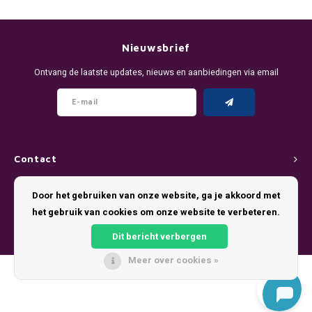
DENSSI
R4VE ENERGY
DENSS
Português
HKD
DOPE
REBEL ENERGY
FIX Z
Nieuwsbrief
IDR
Ontvang de laatste updates, nieuws en aanbiedingen via email
FIX
WAKEY
KLINT
INR
GREATEST
X-BOOSTER
R4VE 
JPY
KELLY WHITE
REBEL
Contact
BRL
KLINT
VELO
Klantenservice
Door het gebruiken van onze website, ga je akkoord met
BGN
het gebruik van cookies om onze website te verbeteren.
NICS
WAKE
Mijn account
HRK
Dit bericht verbergen
NOIS
X-BO
Meer over cookies »
DKK
© Copyright 2026 Pouch King - Theme by
Shopmonkey
SYX
EEK