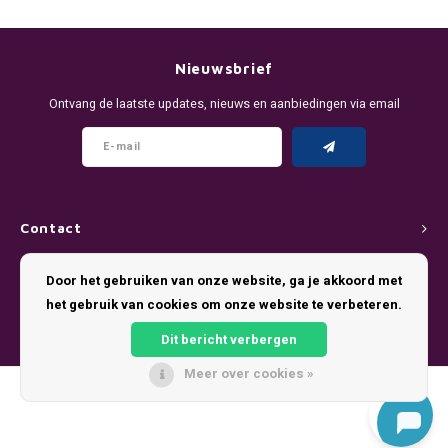
DENSSI
R4VE ENERGY
DENSS
Português
HKD
DOPE
REBEL ENERGY
FIX Z
Nieuwsbrief
IDR
Ontvang de laatste updates, nieuws en aanbiedingen via email
FIX
WAKEY
KLINT
INR
GREATEST
X-BOOSTER
R4VE 
JPY
KELLY WHITE
REBEL
Contact
BRL
KLINT
VELO
Klantenservice
Door het gebruiken van onze website, ga je akkoord met
BGN
het gebruik van cookies om onze website te verbeteren.
NICS
WAKE
Mijn account
HRK
Dit bericht verbergen
NOIS
X-BO
Meer over cookies »
DKK
© Copyright 2026 Pouch King - Theme by
Shopmonkey
SYX
EEK