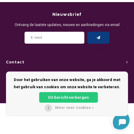
DENSSI
R4VE ENERGY
DENSS
Português
HKD
Nieuwsbrief
DOPE
REBEL ENERGY
FIX Z
Ontvang de laatste updates, nieuws en aanbiedingen via email
IDR
FIX
WAKEY
KLINT
INR
GREATEST
X-BOOSTER
R4VE 
JPY
KELLY WHITE
REBEL
Contact
BRL
Klantenservice
KLINT
VELO
Door het gebruiken van onze website, ga je akkoord met
BGN
het gebruik van cookies om onze website te verbeteren.
Mijn account
NICS
WAKE
Dit bericht verbergen
HRK
NOIS
X-BO
Meer over cookies »
© Copyright 2026 Pouch King - Theme by
Shopmonkey
DKK
SYX
EEK