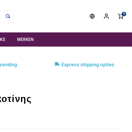
0
NKS
MERKEN
rzending
Express shipping opties
κοτίνης