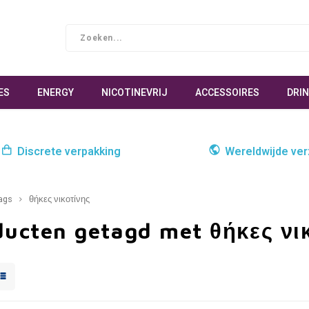
ES
ENERGY
NICOTINEVRIJ
ACCESSOIRES
DRI
Discrete verpakking
Wereldwijde ve
ags
θήκες νικοτίνης
ducten getagd met θήκες νι