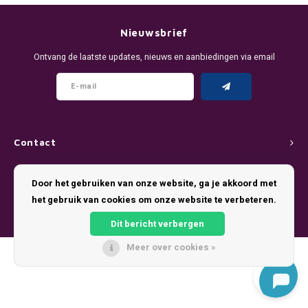
DENSSI
R4VE ENERGY
DENSS
Português
HKD
Nieuwsbrief
DOPE
REBEL ENERGY
FIX Z
Ontvang de laatste updates, nieuws en aanbiedingen via email
IDR
FIX
WAKEY
KLINT
INR
GREATEST
X-BOOSTER
R4VE 
JPY
KELLY WHITE
REBEL
Contact
BRL
Klantenservice
KLINT
VELO
Door het gebruiken van onze website, ga je akkoord met
BGN
het gebruik van cookies om onze website te verbeteren.
Mijn account
NICS
WAKE
Dit bericht verbergen
HRK
NOIS
X-BO
Meer over cookies »
© Copyright 2026 Pouch King - Theme by
Shopmonkey
DKK
SYX
EEK