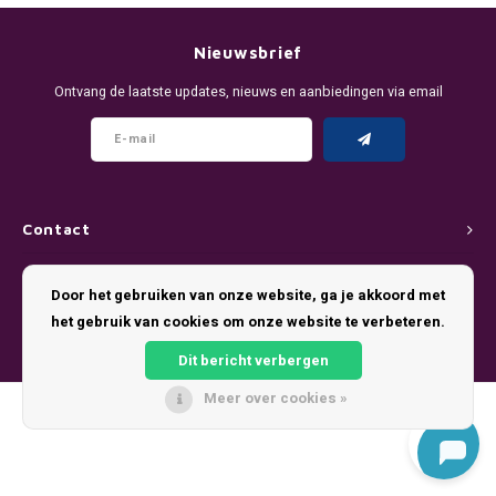
DENSSI
R4VE ENERGY
DENSS
Português
HKD
Nieuwsbrief
DOPE
REBEL ENERGY
FIX Z
Ontvang de laatste updates, nieuws en aanbiedingen via email
IDR
FIX
WAKEY
KLINT
INR
GREATEST
X-BOOSTER
R4VE 
JPY
KELLY WHITE
REBEL
Contact
BRL
Klantenservice
KLINT
VELO
Door het gebruiken van onze website, ga je akkoord met
BGN
het gebruik van cookies om onze website te verbeteren.
Mijn account
NICS
WAKE
Dit bericht verbergen
HRK
NOIS
X-BO
Meer over cookies »
© Copyright 2026 Pouch King - Theme by
Shopmonkey
DKK
SYX
EEK