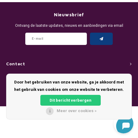
DENSSI
R4VE ENERGY
DENSS
Português
HKD
Nieuwsbrief
DOPE
REBEL ENERGY
FIX Z
Ontvang de laatste updates, nieuws en aanbiedingen via email
IDR
FIX
WAKEY
KLINT
INR
GREATEST
X-BOOSTER
R4VE 
JPY
KELLY WHITE
REBEL
Contact
BRL
Klantenservice
KLINT
VELO
Door het gebruiken van onze website, ga je akkoord met
BGN
het gebruik van cookies om onze website te verbeteren.
Mijn account
NICS
WAKE
Dit bericht verbergen
HRK
NOIS
X-BO
Meer over cookies »
© Copyright 2026 Pouch King - Theme by
Shopmonkey
DKK
SYX
EEK