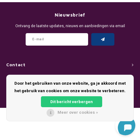
DENSSI
R4VE ENERGY
DENSS
Português
HKD
Nieuwsbrief
DOPE
REBEL ENERGY
FIX Z
Ontvang de laatste updates, nieuws en aanbiedingen via email
IDR
FIX
WAKEY
KLINT
INR
GREATEST
X-BOOSTER
R4VE 
JPY
KELLY WHITE
REBEL
Contact
BRL
Klantenservice
KLINT
VELO
Door het gebruiken van onze website, ga je akkoord met
BGN
het gebruik van cookies om onze website te verbeteren.
Mijn account
NICS
WAKE
Dit bericht verbergen
HRK
NOIS
X-BO
Meer over cookies »
© Copyright 2026 Pouch King - Theme by
Shopmonkey
DKK
SYX
EEK