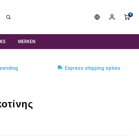
0
NKS
MERKEN
rzending
Express shipping opties
κοτίνης