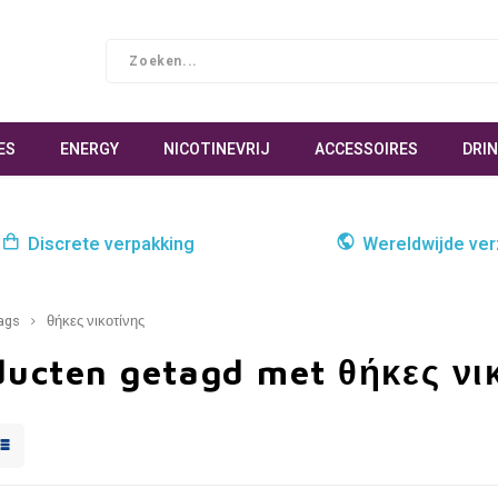
ES
ENERGY
NICOTINEVRIJ
ACCESSOIRES
DRI
Discrete verpakking
Wereldwijde ve
ags
θήκες νικοτίνης
ducten getagd met θήκες νι