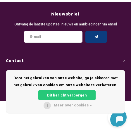
DENSSI
R4VE ENERGY
DENSS
Português
HKD
Nieuwsbrief
DOPE
REBEL ENERGY
FIX Z
Ontvang de laatste updates, nieuws en aanbiedingen via email
IDR
FIX
WAKEY
KLINT
INR
GREATEST
X-BOOSTER
R4VE 
JPY
KELLY WHITE
REBEL
Contact
BRL
Klantenservice
KLINT
VELO
Door het gebruiken van onze website, ga je akkoord met
BGN
het gebruik van cookies om onze website te verbeteren.
Mijn account
NICS
WAKE
Dit bericht verbergen
HRK
NOIS
X-BO
Meer over cookies »
© Copyright 2026 Pouch King - Theme by
Shopmonkey
DKK
SYX
EEK