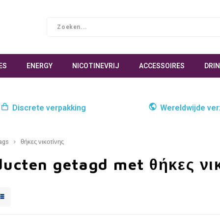
ES
ENERGY
NICOTINEVRIJ
ACCESSOIRES
DRI
Discrete verpakking
Wereldwijde ve
ags
θήκες νικοτίνης
ducten getagd met θήκες νι