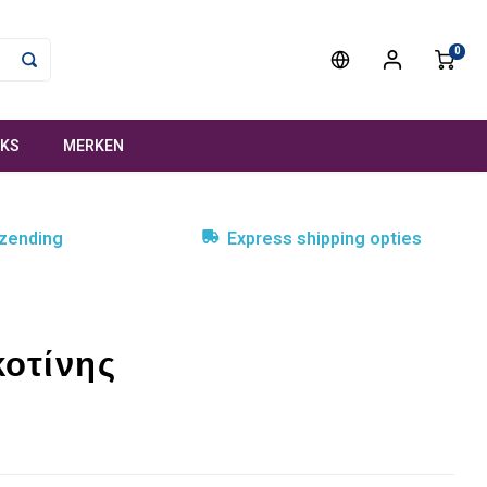
0
NKS
MERKEN
rzending
Express shipping opties
κοτίνης