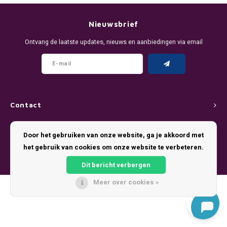
DENSSI
R4VE ENERGY
DENSS
Português
HKD
Nieuwsbrief
DOPE
REBEL ENERGY
FIX Z
Ontvang de laatste updates, nieuws en aanbiedingen via email
IDR
FIX
WAKEY
KLINT
INR
GREATEST
X-BOOSTER
R4VE 
JPY
KELLY WHITE
REBEL
Contact
BRL
Klantenservice
KLINT
VELO
Door het gebruiken van onze website, ga je akkoord met
BGN
het gebruik van cookies om onze website te verbeteren.
Mijn account
NICS
WAKE
Dit bericht verbergen
HRK
NOIS
X-BO
Meer over cookies »
© Copyright 2026 Pouch King - Theme by
Shopmonkey
DKK
SYX
EEK