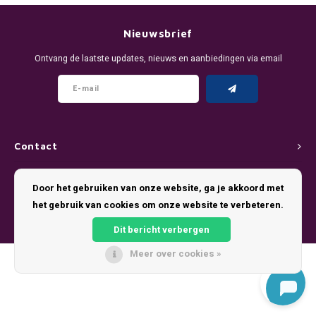
DENSSI
R4VE ENERGY
DENSS
Português
HKD
Nieuwsbrief
DOPE
REBEL ENERGY
FIX Z
Ontvang de laatste updates, nieuws en aanbiedingen via email
IDR
FIX
WAKEY
KLINT
INR
GREATEST
X-BOOSTER
R4VE 
JPY
KELLY WHITE
REBEL
Contact
BRL
Klantenservice
KLINT
VELO
Door het gebruiken van onze website, ga je akkoord met
BGN
het gebruik van cookies om onze website te verbeteren.
Mijn account
NICS
WAKE
Dit bericht verbergen
HRK
NOIS
X-BO
Meer over cookies »
© Copyright 2026 Pouch King - Theme by
Shopmonkey
DKK
SYX
EEK