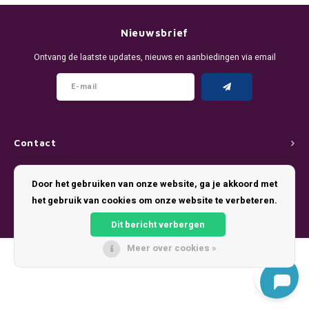
DENSSI
R4VE ENERGY
DENSS
Português
HKD
Nieuwsbrief
DOPE
REBEL ENERGY
FIX Z
Ontvang de laatste updates, nieuws en aanbiedingen via email
IDR
FIX
WAKEY
KLINT
INR
GREATEST
X-BOOSTER
R4VE 
JPY
KELLY WHITE
REBEL
Contact
BRL
Klantenservice
KLINT
VELO
Door het gebruiken van onze website, ga je akkoord met
BGN
het gebruik van cookies om onze website te verbeteren.
Mijn account
NICS
WAKE
Dit bericht verbergen
HRK
NOIS
X-BO
Meer over cookies »
© Copyright 2026 Pouch King - Theme by
Shopmonkey
DKK
SYX
EEK