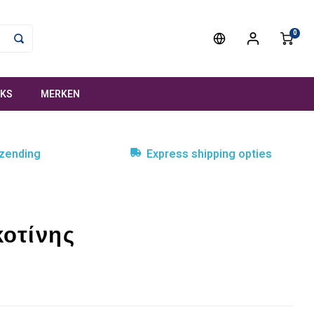
0
NKS
MERKEN
rzending
Express shipping opties
κοτίνης