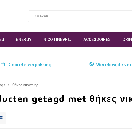
ES
ENERGY
NICOTINEVRIJ
ACCESSOIRES
DRI
Discrete verpakking
Wereldwijde ve
ags
θήκες νικοτίνης
ducten getagd met θήκες νι