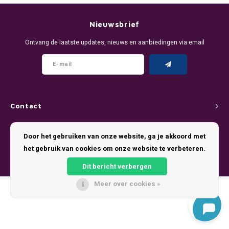
DENSSI
R4VE ENERGY
DENSS
Português
HKD
Nieuwsbrief
DOPE
REBEL ENERGY
FIX Z
Ontvang de laatste updates, nieuws en aanbiedingen via email
IDR
FIX
WAKEY
KLINT
INR
GREATEST
X-BOOSTER
R4VE 
JPY
KELLY WHITE
REBEL
Contact
BRL
Klantenservice
KLINT
VELO
Door het gebruiken van onze website, ga je akkoord met
BGN
het gebruik van cookies om onze website te verbeteren.
Mijn account
NICS
WAKE
Dit bericht verbergen
HRK
NOIS
X-BO
Meer over cookies »
© Copyright 2026 Pouch King - Theme by
Shopmonkey
DKK
SYX
EEK