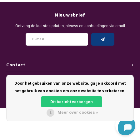
DENSSI
R4VE ENERGY
DENSS
Português
HKD
Nieuwsbrief
DOPE
REBEL ENERGY
FIX Z
Ontvang de laatste updates, nieuws en aanbiedingen via email
IDR
FIX
WAKEY
KLINT
INR
GREATEST
X-BOOSTER
R4VE 
JPY
KELLY WHITE
REBEL
Contact
BRL
Klantenservice
KLINT
VELO
Door het gebruiken van onze website, ga je akkoord met
BGN
het gebruik van cookies om onze website te verbeteren.
Mijn account
NICS
WAKE
Dit bericht verbergen
HRK
NOIS
X-BO
Meer over cookies »
© Copyright 2026 Pouch King - Theme by
Shopmonkey
DKK
SYX
EEK