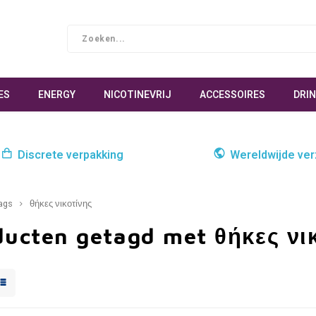
ES
ENERGY
NICOTINEVRIJ
ACCESSOIRES
DRI
Discrete verpakking
Wereldwijde ve
ags
θήκες νικοτίνης
ducten getagd met θήκες νι