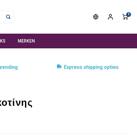
0
NKS
MERKEN
rzending
Express shipping opties
κοτίνης