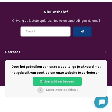
DENSSI
R4VE ENERGY
DENSS
Português
HKD
Nieuwsbrief
DOPE
REBEL ENERGY
FIX Z
Ontvang de laatste updates, nieuws en aanbiedingen via email
IDR
FIX
WAKEY
KLINT
INR
GREATEST
X-BOOSTER
R4VE 
JPY
KELLY WHITE
REBEL
Contact
BRL
Klantenservice
KLINT
VELO
Door het gebruiken van onze website, ga je akkoord met
BGN
het gebruik van cookies om onze website te verbeteren.
Mijn account
NICS
WAKE
Dit bericht verbergen
HRK
NOIS
X-BO
Meer over cookies »
© Copyright 2026 Pouch King - Theme by
Shopmonkey
DKK
SYX
EEK