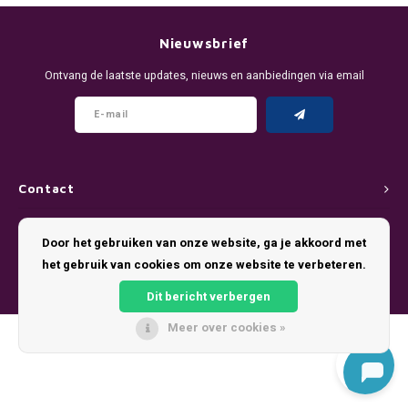
DENSSI
R4VE ENERGY
DENSS
Português
HKD
Nieuwsbrief
DOPE
REBEL ENERGY
FIX Z
Ontvang de laatste updates, nieuws en aanbiedingen via email
IDR
FIX
WAKEY
KLINT
INR
GREATEST
X-BOOSTER
R4VE 
JPY
KELLY WHITE
REBEL
Contact
BRL
Klantenservice
KLINT
VELO
Door het gebruiken van onze website, ga je akkoord met
BGN
het gebruik van cookies om onze website te verbeteren.
Mijn account
NICS
WAKE
Dit bericht verbergen
HRK
NOIS
X-BO
Meer over cookies »
© Copyright 2026 Pouch King - Theme by
Shopmonkey
DKK
SYX
EEK