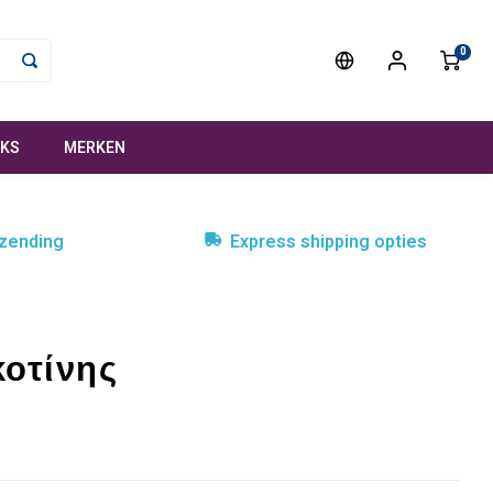
0
NKS
MERKEN
rzending
Express shipping opties
κοτίνης