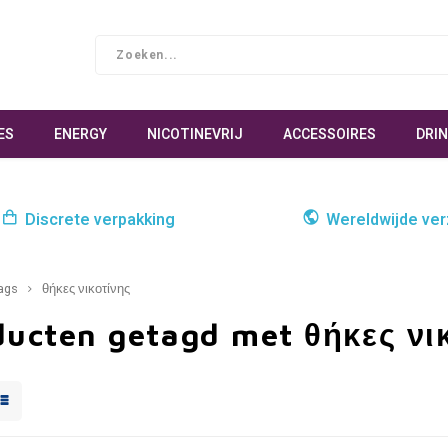
ES
ENERGY
NICOTINEVRIJ
ACCESSOIRES
DRI
Discrete verpakking
Wereldwijde ve
ags
θήκες νικοτίνης
ducten getagd met θήκες νι