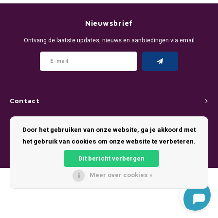
DENSSI
R4VE ENERGY
DENSS
Português
HKD
Nieuwsbrief
DOPE
REBEL ENERGY
FIX Z
Ontvang de laatste updates, nieuws en aanbiedingen via email
IDR
FIX
WAKEY
KLINT
INR
GREATEST
X-BOOSTER
R4VE 
JPY
KELLY WHITE
REBEL
Contact
BRL
Klantenservice
KLINT
VELO
Door het gebruiken van onze website, ga je akkoord met
BGN
het gebruik van cookies om onze website te verbeteren.
Mijn account
NICS
WAKE
Dit bericht verbergen
HRK
NOIS
X-BO
Meer over cookies »
© Copyright 2026 Pouch King - Theme by
Shopmonkey
DKK
SYX
EEK