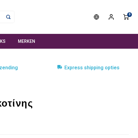
0
NKS
MERKEN
rzending
Express shipping opties
κοτίνης