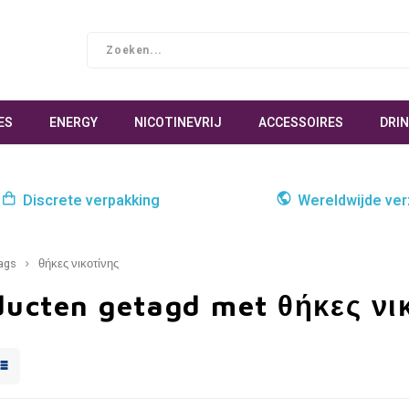
ES
ENERGY
NICOTINEVRIJ
ACCESSOIRES
DRI
Discrete verpakking
Wereldwijde ve
ags
θήκες νικοτίνης
ducten getagd met θήκες νι