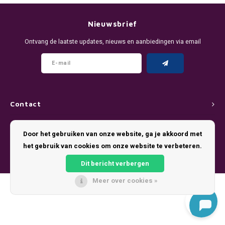
DENSSI
R4VE ENERGY
DENSS
Português
HKD
Nieuwsbrief
DOPE
REBEL ENERGY
FIX Z
Ontvang de laatste updates, nieuws en aanbiedingen via email
IDR
FIX
WAKEY
KLINT
INR
GREATEST
X-BOOSTER
R4VE 
JPY
KELLY WHITE
REBEL
Contact
BRL
Klantenservice
KLINT
VELO
Door het gebruiken van onze website, ga je akkoord met
BGN
het gebruik van cookies om onze website te verbeteren.
Mijn account
NICS
WAKE
Dit bericht verbergen
HRK
NOIS
X-BO
Meer over cookies »
© Copyright 2026 Pouch King - Theme by
Shopmonkey
DKK
SYX
EEK