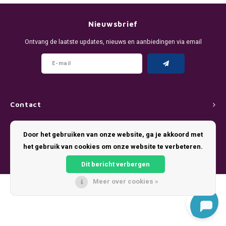
DENSSI
R4VE ENERGY
DENSS
Português
HKD
Nieuwsbrief
DOPE
REBEL ENERGY
FIX Z
Ontvang de laatste updates, nieuws en aanbiedingen via email
IDR
FIX
WAKEY
KLINT
INR
GREATEST
X-BOOSTER
R4VE 
JPY
KELLY WHITE
REBEL
Contact
BRL
Klantenservice
KLINT
VELO
Door het gebruiken van onze website, ga je akkoord met
BGN
het gebruik van cookies om onze website te verbeteren.
Mijn account
NICS
WAKE
Dit bericht verbergen
HRK
NOIS
X-BO
Meer over cookies »
© Copyright 2026 Pouch King - Theme by
Shopmonkey
DKK
SYX
EEK