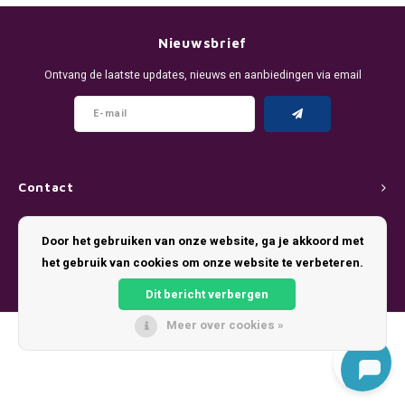
DENSSI
R4VE ENERGY
DENSS
Português
HKD
Nieuwsbrief
DOPE
REBEL ENERGY
FIX Z
Ontvang de laatste updates, nieuws en aanbiedingen via email
IDR
FIX
WAKEY
KLINT
INR
GREATEST
X-BOOSTER
R4VE 
JPY
KELLY WHITE
REBEL
Contact
BRL
Klantenservice
KLINT
VELO
Door het gebruiken van onze website, ga je akkoord met
BGN
het gebruik van cookies om onze website te verbeteren.
Mijn account
NICS
WAKE
Dit bericht verbergen
HRK
NOIS
X-BO
Meer over cookies »
© Copyright 2026 Pouch King - Theme by
Shopmonkey
DKK
SYX
EEK