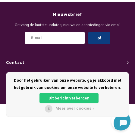
DENSSI
R4VE ENERGY
DENSS
Português
HKD
Nieuwsbrief
DOPE
REBEL ENERGY
FIX Z
Ontvang de laatste updates, nieuws en aanbiedingen via email
IDR
FIX
WAKEY
KLINT
INR
GREATEST
X-BOOSTER
R4VE 
JPY
KELLY WHITE
REBEL
Contact
BRL
Klantenservice
KLINT
VELO
Door het gebruiken van onze website, ga je akkoord met
BGN
het gebruik van cookies om onze website te verbeteren.
Mijn account
NICS
WAKE
Dit bericht verbergen
HRK
NOIS
X-BO
Meer over cookies »
© Copyright 2026 Pouch King - Theme by
Shopmonkey
DKK
SYX
EEK