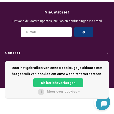
DENSSI
R4VE ENERGY
DENSS
Português
HKD
Nieuwsbrief
DOPE
REBEL ENERGY
FIX Z
Ontvang de laatste updates, nieuws en aanbiedingen via email
IDR
FIX
WAKEY
KLINT
INR
GREATEST
X-BOOSTER
R4VE 
JPY
KELLY WHITE
REBEL
Contact
BRL
Klantenservice
KLINT
VELO
Door het gebruiken van onze website, ga je akkoord met
BGN
het gebruik van cookies om onze website te verbeteren.
Mijn account
NICS
WAKE
Dit bericht verbergen
HRK
NOIS
X-BO
Meer over cookies »
© Copyright 2026 Pouch King - Theme by
Shopmonkey
DKK
SYX
EEK