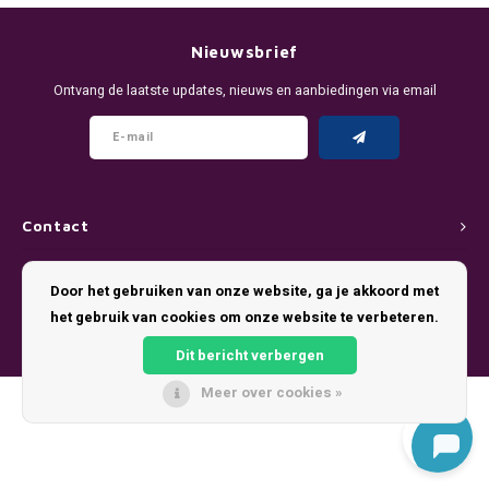
DENSSI
R4VE ENERGY
DENSS
Português
HKD
Nieuwsbrief
DOPE
REBEL ENERGY
FIX Z
Ontvang de laatste updates, nieuws en aanbiedingen via email
IDR
FIX
WAKEY
KLINT
INR
GREATEST
X-BOOSTER
R4VE 
JPY
KELLY WHITE
REBEL
Contact
BRL
Klantenservice
KLINT
VELO
Door het gebruiken van onze website, ga je akkoord met
BGN
het gebruik van cookies om onze website te verbeteren.
Mijn account
NICS
WAKE
Dit bericht verbergen
HRK
NOIS
X-BO
Meer over cookies »
© Copyright 2026 Pouch King - Theme by
Shopmonkey
DKK
SYX
EEK