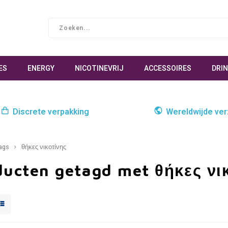
ES
ENERGY
NICOTINEVRIJ
ACCESSOIRES
DRI
Discrete verpakking
Wereldwijde ve
ags
θήκες νικοτίνης
ducten getagd met θήκες νι