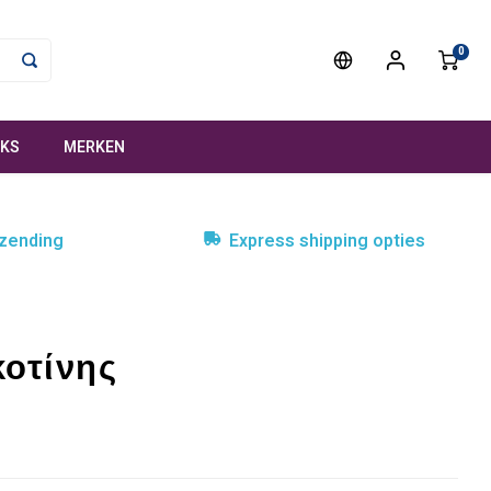
0
NKS
MERKEN
rzending
Express shipping opties
κοτίνης