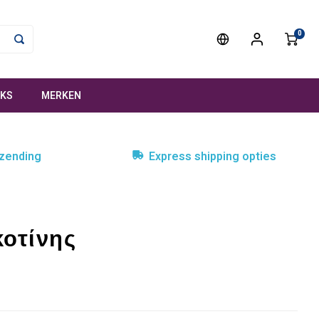
0
NKS
MERKEN
rzending
Express shipping opties
κοτίνης