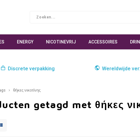
ES
ENERGY
NICOTINEVRIJ
ACCESSOIRES
DRI
Discrete verpakking
Wereldwijde ve
ags
θήκες νικοτίνης
ducten getagd met θήκες νι