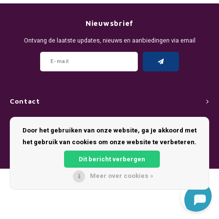
DENSSI
R4VE ENERGY
DENSS
Português
HKD
Nieuwsbrief
DOPE
REBEL ENERGY
FIX Z
Ontvang de laatste updates, nieuws en aanbiedingen via email
IDR
FIX
WAKEY
KLINT
INR
GREATEST
X-BOOSTER
R4VE 
JPY
KELLY WHITE
REBEL
Contact
BRL
Klantenservice
KLINT
VELO
Door het gebruiken van onze website, ga je akkoord met
BGN
het gebruik van cookies om onze website te verbeteren.
Mijn account
NICS
WAKE
Dit bericht verbergen
HRK
NOIS
X-BO
Meer over cookies »
© Copyright 2026 Pouch King - Theme by
Shopmonkey
DKK
SYX
EEK