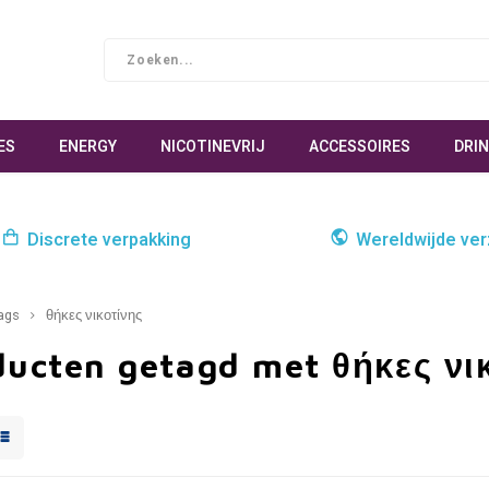
ES
ENERGY
NICOTINEVRIJ
ACCESSOIRES
DRI
Discrete verpakking
Wereldwijde ve
ags
θήκες νικοτίνης
ducten getagd met θήκες νι