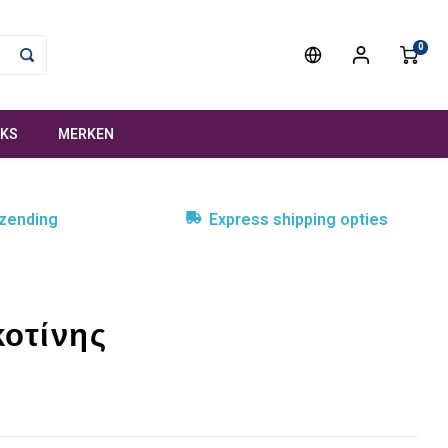
0
NKS
MERKEN
rzending
Express shipping opties
κοτίνης