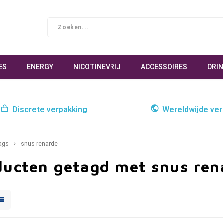
ES
ENERGY
NICOTINEVRIJ
ACCESSOIRES
DRI
Discrete verpakking
Wereldwijde ve
ags
snus renarde
ducten getagd met snus ren