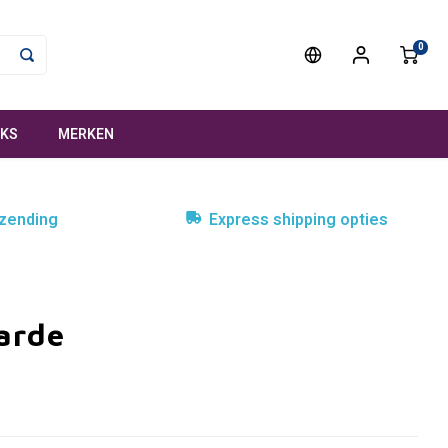
0
NKS
MERKEN
rzending
Express shipping opties
arde