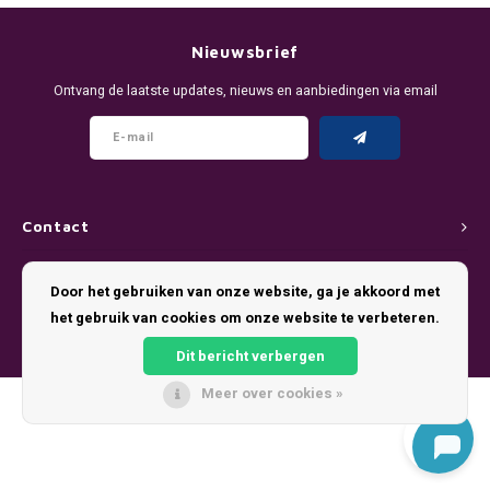
DENSSI
R4VE ENERGY
DENSS
Português
HKD
Nieuwsbrief
DOPE
REBEL ENERGY
FIX Z
Ontvang de laatste updates, nieuws en aanbiedingen via email
IDR
FIX
WAKEY
KLINT
INR
GREATEST
X-BOOSTER
R4VE 
JPY
KELLY WHITE
REBEL
Contact
BRL
Klantenservice
KLINT
VELO
Door het gebruiken van onze website, ga je akkoord met
BGN
het gebruik van cookies om onze website te verbeteren.
Mijn account
NICS
WAKE
Dit bericht verbergen
HRK
NOIS
X-BO
Meer over cookies »
© Copyright 2026 Pouch King - Theme by
Shopmonkey
DKK
SYX
EEK