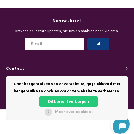
DENSSI
R4VE ENERGY
DENSS
Português
HKD
DOPE
REBEL ENERGY
FIX Z
Nieuwsbrief
IDR
Ontvang de laatste updates, nieuws en aanbiedingen via email
FIX
WAKEY
KLINT
INR
GREATEST
X-BOOSTER
R4VE 
JPY
KELLY WHITE
REBEL
Contact
BRL
KLINT
VELO
Klantenservice
Door het gebruiken van onze website, ga je akkoord met
BGN
het gebruik van cookies om onze website te verbeteren.
NICS
WAKE
Mijn account
HRK
Dit bericht verbergen
NOIS
X-BO
Meer over cookies »
DKK
© Copyright 2026 Pouch King - Theme by
Shopmonkey
SYX
EEK