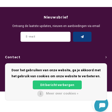
DENSSI
R4VE ENERGY
DENSS
Português
HKD
DOPE
REBEL ENERGY
FIX Z
Nieuwsbrief
IDR
Ontvang de laatste updates, nieuws en aanbiedingen via email
FIX
WAKEY
KLINT
INR
GREATEST
X-BOOSTER
R4VE 
JPY
KELLY WHITE
REBEL
Contact
BRL
KLINT
VELO
Klantenservice
Door het gebruiken van onze website, ga je akkoord met
BGN
het gebruik van cookies om onze website te verbeteren.
NICS
WAKE
Mijn account
HRK
Dit bericht verbergen
NOIS
X-BO
Meer over cookies »
DKK
© Copyright 2026 Pouch King - Theme by
Shopmonkey
SYX
EEK